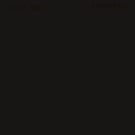
ÉCOUV
MENU
L’appellation
Histoire
Savoir-faire