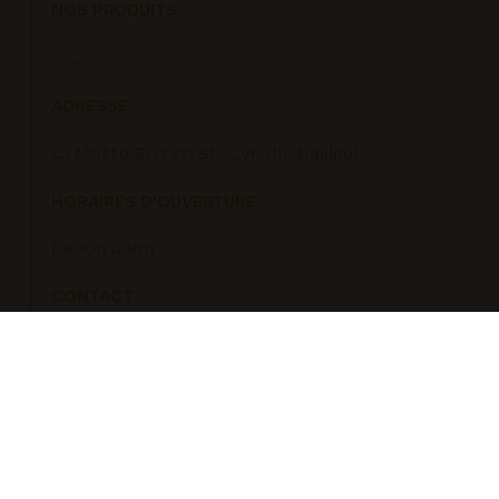
NOS PRODUITS
, , ,
ADRESSE
La Motte 50720 St-Cyr-du-Bailleul
HORAIRES D'OUVERTURE
De 10h à 18h
CONTACT
Jérôme Lecrosnier
Tél. : 02 33 69 37 17
rochard.lecrosnier@orange.fr
www.gitepaysanmortainais.fr