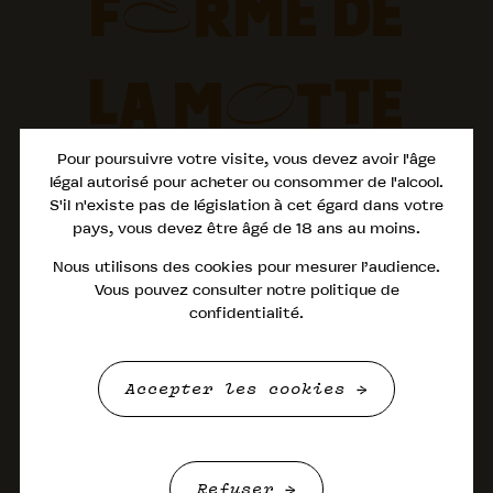
F
RME DE
E
Cocktails
LA M
TTE
O
L
S
E
Pour poursuivre votre visite, vous devez avoir l'âge
légal autorisé pour acheter ou consommer de l'alcool.
S'il n'existe pas de législation à cet égard dans votre
pays, vous devez être âgé de 18 ans au moins.
Nous utilisons des cookies pour mesurer l’audience.
MAISON
Vous pouvez consulter notre politique de
confidentialité.
Accepter les cookies
Refuser