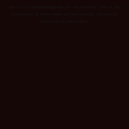
Issu d’un assem­blage de jus de pomme frais et de
Cal­va­dos, le Pommeau de Normandie néces­site
LE
patience et précision.