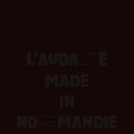
cet
L’AUDA
E
C
MADE
ckta
IN
NO
MANDIE
R