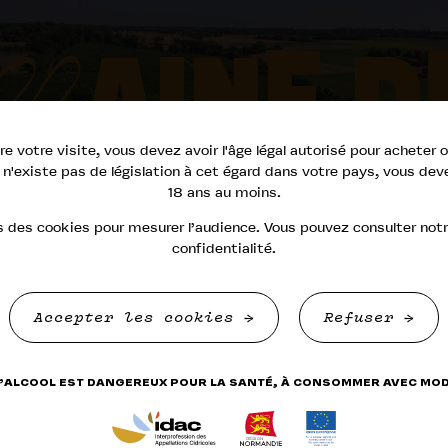
AINE D
S MAIS
M
re votre visite, vous devez avoir l'âge légal autorisé pour achete
'il n'existe pas de législation à cet égard dans votre pays, vous de
LA
UER
18 ans au moins.
G
s des cookies pour mesurer l’audience. Vous pouvez consulter notr
confidentialité.
Accepter les cookies
Refuser
D’ALCOOL EST DANGEREUX POUR LA SANTÉ, À CONSOMMER AVEC MO