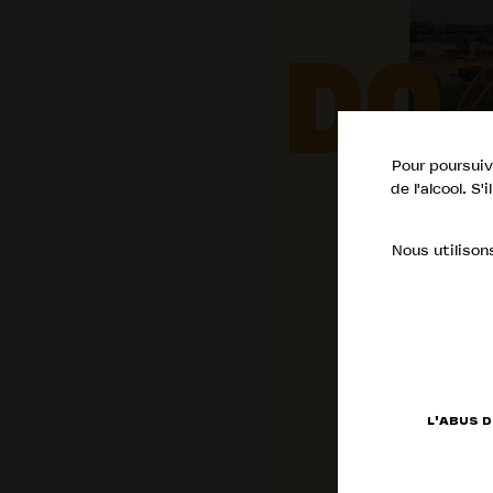
DO
L
E
Pour poursuiv
de l'alcool. S
F
Nous utilison
L'ABUS 